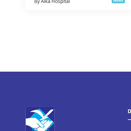
By Alka Hospital
News
D